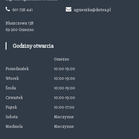
a
601 728 441
agnieszka@dietea.pl
c
Bluszczowa 13B
62-200 Gniezno
j
Godziny otwarcia
a
Gniezno
w
Poniedziałek
10:00-19:00
p
Wtorek
10:00-19:00
Środa
10:00-19:00
i
Czwartek
10:00-19:00
s
Piątek
10:00-17:00
Sobota
Nieczynne
u
Niedziela
Nieczynne