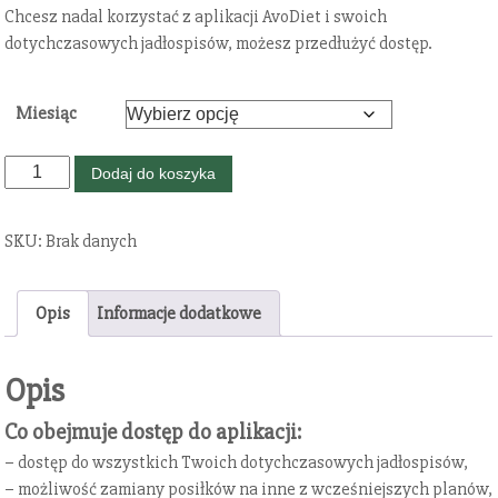
s
Chcesz nadal korzystać z aplikacji AvoDiet i swoich
c
dotychczasowych jadłospisów, możesz przedłużyć dostęp.
e
n
Miesiąc
:
o
i
d
Dodaj do koszyka
l
4
o
0
SKU:
Brak danych
ś
.
ć
0
P
0
Opis
Informacje dodatkowe
r
z
z
ł
Opis
e
d
d
o
Co obejmuje dostęp do aplikacji:
ł
1
u
– dostęp do wszystkich Twoich dotychczasowych jadłospisów,
2
ż
– możliwość zamiany posiłków na inne z wcześniejszych planów,
0