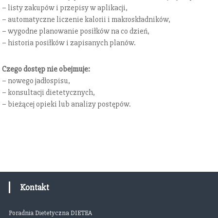
e
– listy zakupów i przepisy w aplikacji,
.
n
– automatyczne liczenie kalorii i makroskładników,
0
i
– wygodne planowanie posiłków na co dzień,
0
e
– historia posiłków i zapisanych planów.
z
d
ł
o
Czego dostęp nie obejmuje:
s
– nowego jadłospisu,
t
– konsultacji dietetycznych,
ę
– bieżącej opieki lub analizy postępów.
p
u
d
o
a
p
l
Kontakt
i
k
Poradnia Dietetyczna DIETEA
a