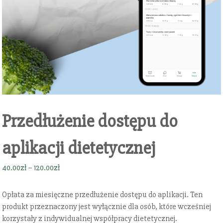
Przedłużenie dostępu do
aplikacji dietetycznej
Z
40.00
zł
–
120.00
zł
a
k
Opłata za miesięczne przedłużenie dostępu do aplikacji. Ten
r
produkt przeznaczony jest wyłącznie dla osób, które wcześniej
e
korzystały z indywidualnej współpracy dietetycznej.