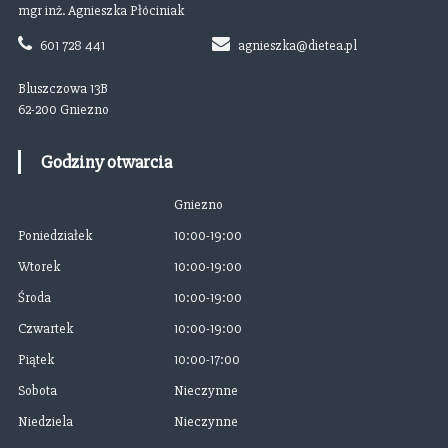
mgr inż. Agnieszka Płóciniak
c
601 728 441
agnieszka@dietea.pl
j
i
Bluszczowa 13B
d
62-200 Gniezno
i
e
Godziny otwarcia
t
e
Gniezno
t
Poniedziałek
10:00-19:00
y
c
Wtorek
10:00-19:00
z
Środa
10:00-19:00
n
Czwartek
10:00-19:00
e
j
Piątek
10:00-17:00
Sobota
Nieczynne
Niedziela
Nieczynne