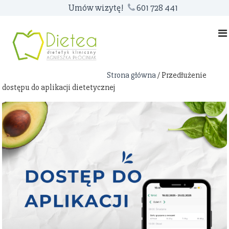
S
Umów wizytę!
601 728 441
k
i
p
t
o
Strona główna
/ Przedłużenie
c
dostępu do aplikacji dietetycznej
o
n
t
e
n
t