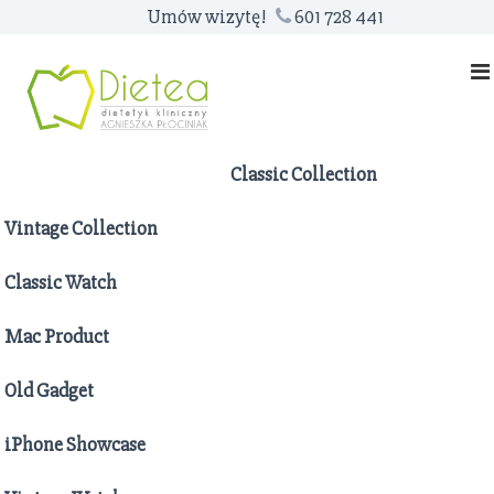
S
Umów wizytę!
601 728 441
k
i
p
t
o
c
Classic Collection
o
n
Vintage Collection
t
e
Classic Watch
n
t
Mac Product
Old Gadget
iPhone Showcase