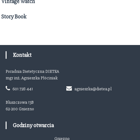
Vintage Watch
Story Book
Kontakt
Poradnia Dietetyczna DIETEA
mgr inż. Agnieszka Płóciniak
601 728 441
agnieszka@dietea.pl
Bluszczowa 13B
62-200 Gniezno
Godziny otwarcia
Gniezno