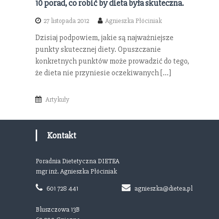
10 porad, co robić by dieta była skuteczna.
27 listopada 2012
Agnieszka Płóciniak
Dzisiaj podpowiem, jakie są najważniejsze
punkty skutecznej diety. Opuszczanie
konkretnych punktów może prowadzić do tego,
że dieta nie przyniesie oczekiwanych […]
Artykuły
Kontakt
Poradnia Dietetyczna DIETEA
mgr inż. Agnieszka Płóciniak
601 728 441
agnieszka@dietea.pl
Bluszczowa 13B