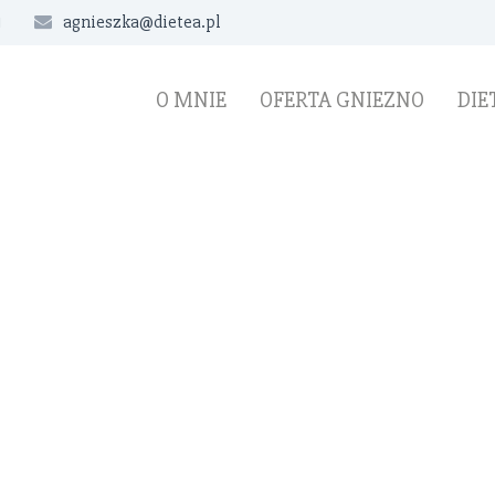
1
agnieszka@dietea.pl
O MNIE
OFERTA GNIEZNO
DIE