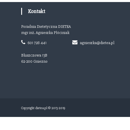
Kontakt
Poradnia Dietetyczna DIETEA
mgr inż. Agnieszka Płóciniak
601 728 441
agnieszka@dietea.pl
Bluszczowa 13B
62-200 Gniezno
Copyright dietea.pl © 2013-2019