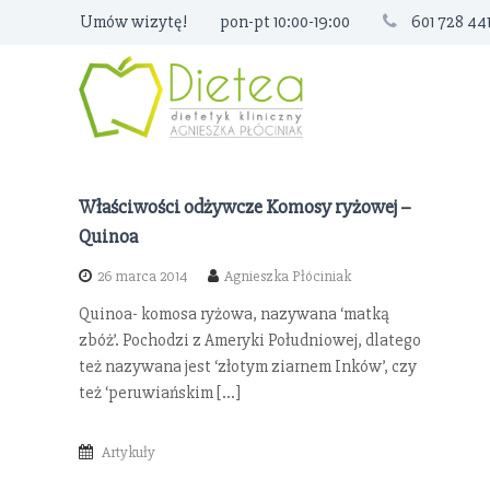
S
Umów wizytę!
pon-pt 10:00-19:00
601 728 44
k
i
p
t
o
c
o
Właściwości odżywcze Komosy ryżowej –
n
Quinoa
t
e
26 marca 2014
Agnieszka Płóciniak
n
Quinoa- komosa ryżowa, nazywana ‘matką
t
zbóż’. Pochodzi z Ameryki Południowej, dlatego
też nazywana jest ‘złotym ziarnem Inków’, czy
też ‘peruwiańskim […]
Artykuły