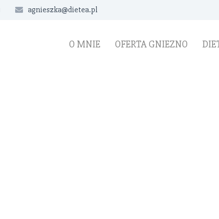
1
agnieszka@dietea.pl
O MNIE
OFERTA GNIEZNO
DIE