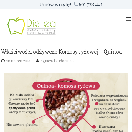
S
Umów wizytę!
601 728 441
k
i
p
t
o
c
Właściwości odżywcze Komosy ryżowej – Quinoa
o
n
26 marca 2014
Agnieszka Płóciniak
t
e
n
t