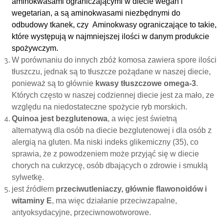
aminokwasami ograniczającymi w diecie wegan i
wegetarian, a są aminokwasami niezbędnymi do
odbudowy tkanek, czy Aminokwasy ograniczające to takie,
które występują w najmniejszej ilości w danym produkcie
spożywczym.
W porównaniu do innych zbóż komosa zawiera spore ilości
tłuszczu, jednak są to tłuszcze pożądane w naszej diecie,
ponieważ są to głównie
kwasy tłuszczowe omega-3
.
Których często w naszej codziennej diecie jest za mało, ze
względu na niedostateczne spożycie ryb morskich.
Quinoa jest bezglutenowa
, a więc jest świetną
alternatywą dla osób na diecie bezglutenowej i dla osób z
alergią na gluten. Ma niski indeks glikemiczny (35), co
sprawia, że z powodzeniem może przyjąć się w diecie
chorych na cukrzycę, osób dbających o zdrowie i smukłą
sylwetkę.
jest źródłem
przeciwutleniaczy, głównie flawonoidów i
witaminy E
, ma więc działanie przeciwzapalne,
antyoksydacyjne, przeciwnowotworowe.