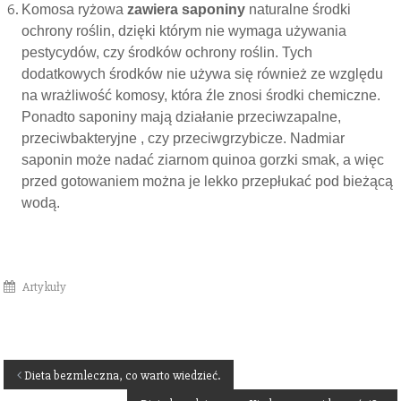
Komosa ryżowa
zawiera saponiny
naturalne środki
ochrony roślin, dzięki którym nie wymaga używania
pestycydów, czy środków ochrony roślin. Tych
dodatkowych środków nie używa się również ze względu
na wrażliwość komosy, która źle znosi środki chemiczne.
Ponadto saponiny mają działanie przeciwzapalne,
przeciwbakteryjne , czy przeciwgrzybicze. Nadmiar
saponin może nadać ziarnom quinoa gorzki smak, a więc
przed gotowaniem można je lekko przepłukać pod bieżącą
wodą.
Artykuły
N
Dieta bezmleczna, co warto wiedzieć.