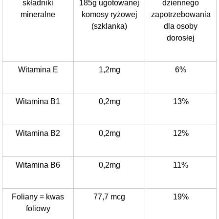
składniki
185g ugotowanej
dziennego
mineralne
komosy ryżowej
zapotrzebowania
(szklanka)
dla osoby
dorosłej
Witamina E
1,2mg
6%
Witamina B1
0,2mg
13%
Witamina B2
0,2mg
12%
Witamina B6
0,2mg
11%
Foliany = kwas
77,7 mcg
19%
foliowy