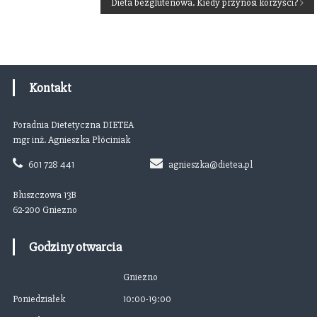
Dieta bezglutenowa. Kiedy przynosi korzyści?
a
w
i
Kontakt
g
Poradnia Dietetyczna DIETEA
a
mgr inż. Agnieszka Płóciniak
601 728 441
agnieszka@dietea.pl
c
Bluszczowa 13B
j
62-200 Gniezno
a
Godziny otwarcia
w
Gniezno
p
Poniedziałek
10:00-19:00