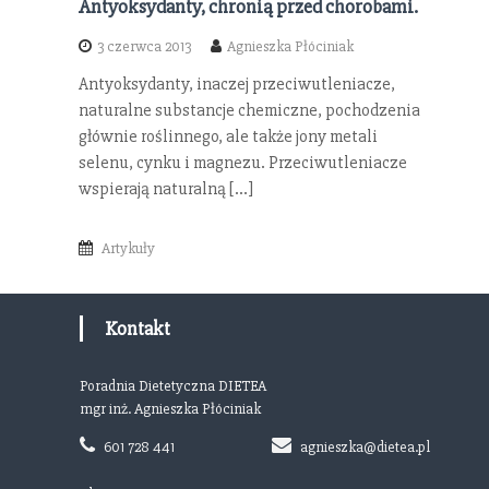
Antyoksydanty, chronią przed chorobami.
3 czerwca 2013
Agnieszka Płóciniak
Antyoksydanty, inaczej przeciwutleniacze,
naturalne substancje chemiczne, pochodzenia
głównie roślinnego, ale także jony metali
selenu, cynku i magnezu. Przeciwutleniacze
wspierają naturalną […]
Artykuły
Kontakt
Poradnia Dietetyczna DIETEA
mgr inż. Agnieszka Płóciniak
601 728 441
agnieszka@dietea.pl