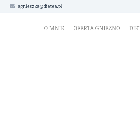
1
agnieszka@dietea.pl
O MNIE
OFERTA GNIEZNO
DIE