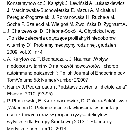
Konstantynowicz J, Książyk J, Lewiński A, Łukaszkiewicz
J, Marcinowska-Suchowierska E, Mazur A, Michałus I,
Peregud-Pogorzelski J, Romanowska H, Ruchała M,
Socha P, Szalecki M, Wielgoś M, Zwolińska D, Zygmunt A,
J. Charzewska, D. Chlebna-Sokół, A. Chybicka i wsp.
„Polskie zalecenia dotyczące profilaktyki niedoborów
witaminy D”; Problemy medycyny rodzinnej, grudzień
2009, vol. XI, nr 4
A. Kuryłowicz, T. Bednarczuk, J. Nauman „Wpływ
niedoboru witaminy D na rozwój nowotworów i chorób
autoimmunologicznych.”; Polish Journal of Endocrinology
Tom/Volume 58; Numer/Number 2/2007
Nancy J. Peckenpaugh „Podstawy żywienia i dietoterapia”,
Elsevier 2010; (93-95)
P. Płudkowski, E. Karczmarkiewicz, D. Chleba-Sokół i wsp.
„Witamina D: Rekomendacje dawkowania w populacji
osób zdrowych oraz w grupach ryzyka deficytów-
wytyczne dla Europy Środkowej 2013r.”; Standardy
Medyczne nr 5, tom 10, 2013