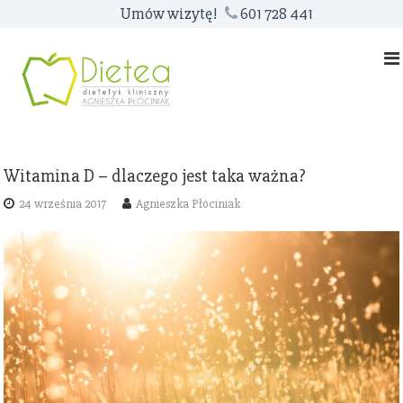
S
Umów wizytę!
601 728 441
k
i
p
t
o
c
o
Witamina D – dlaczego jest taka ważna?
n
t
24 września 2017
Agnieszka Płóciniak
e
n
t