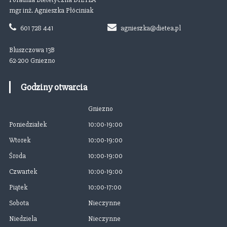
a
mgr inż. Agnieszka Płóciniak
601 728 441
agnieszka@dietea.pl
c
Bluszczowa 13B
j
62-200 Gniezno
a
Godziny otwarcia
w
Gniezno
p
Poniedziałek
10:00-19:00
Wtorek
10:00-19:00
i
Środa
10:00-19:00
s
Czwartek
10:00-19:00
Piątek
10:00-17:00
u
Sobota
Nieczynne
Niedziela
Nieczynne