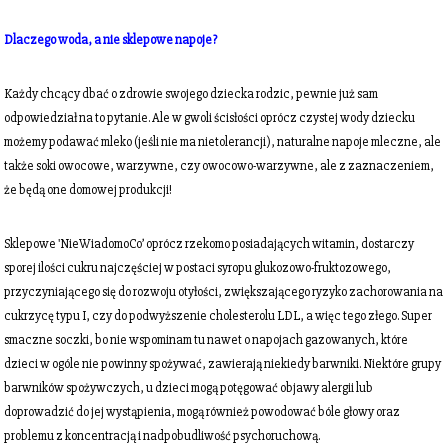
Dlaczego woda, a nie sklepowe napoje?
Każdy chcący dbać o zdrowie swojego dziecka rodzic, pewnie już sam
odpowiedział na to pytanie. Ale w gwoli ścisłości oprócz czystej wody dziecku
możemy podawać mleko (jeśli nie ma nietolerancji), naturalne napoje mleczne, ale
także soki owocowe, warzywne, czy owocowo-warzywne, ale z zaznaczeniem,
że będą one domowej produkcji!
Sklepowe 'NieWiadomoCo’ oprócz rzekomo posiadających witamin, dostarczy
sporej ilości cukru najczęściej w postaci syropu glukozowo-fruktozowego,
przyczyniającego się do rozwoju otyłości, zwiększającego ryzyko zachorowania na
cukrzycę typu I, czy do podwyższenie cholesterolu LDL, a więc tego złego. Super
smaczne soczki, bo nie wspominam tu nawet o napojach gazowanych, które
dzieci w ogóle nie powinny spożywać, zawierają niekiedy barwniki. Niektóre grupy
barwników spożywczych, u dzieci mogą potęgować objawy alergii lub
doprowadzić do jej wystąpienia, mogą również powodować bóle głowy oraz
problemu z koncentracją i nadpobudliwość psychoruchową.