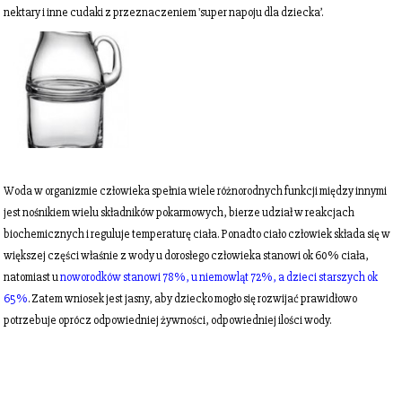
nektary i inne cudaki z przeznaczeniem 'super napoju dla dziecka’.
Woda w organizmie człowieka spełnia wiele różnorodnych funkcji między innymi
jest nośnikiem wielu składników pokarmowych, bierze udział w reakcjach
biochemicznych i reguluje temperaturę ciała. Ponadto ciało człowiek składa się w
większej części właśnie z wody u dorosłego człowieka stanowi ok 60% ciała,
natomiast u
noworodków stanowi 78%, u niemowląt 72%, a dzieci starszych ok
65%
. Zatem wniosek jest jasny, aby dziecko mogło się rozwijać prawidłowo
potrzebuje oprócz odpowiedniej żywności, odpowiedniej ilości wody.