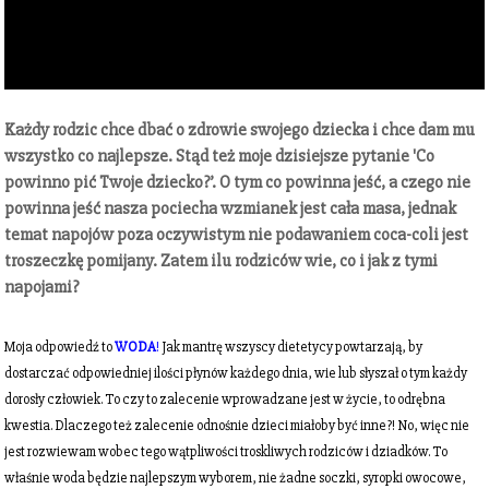
Każdy rodzic chce dbać o zdrowie swojego dziecka i chce dam mu
wszystko co najlepsze. Stąd też moje dzisiejsze pytanie 'Co
powinno pić Twoje dziecko?’. O tym co powinna jeść, a czego nie
powinna jeść nasza pociecha wzmianek jest cała masa, jednak
temat napojów poza oczywistym nie podawaniem coca-coli jest
troszeczkę pomijany. Zatem ilu rodziców wie, co i jak z tymi
napojami?
Moja odpowiedź to
WODA
!
Jak mantrę wszyscy dietetycy powtarzają, by
dostarczać odpowiedniej ilości płynów każdego dnia, wie lub słyszał o tym każdy
dorosły człowiek. To czy to zalecenie wprowadzane jest w życie, to odrębna
kwestia. Dlaczego też zalecenie odnośnie dzieci miałoby być inne?! No, więc nie
jest r
ozwiewam wobec tego wątpliwości troskliwych rodziców i dziadków. To
właśnie woda będzie najlepszym wyborem, nie żadne soczki, syropki owocowe,