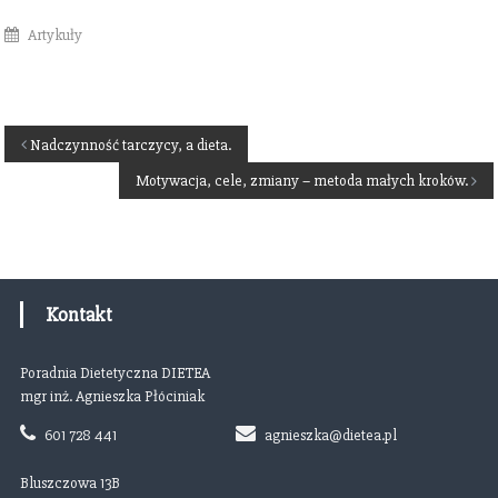
Artykuły
N
Nadczynność tarczycy, a dieta.
Motywacja, cele, zmiany – metoda małych kroków.
a
w
i
Kontakt
g
Poradnia Dietetyczna DIETEA
a
mgr inż. Agnieszka Płóciniak
601 728 441
agnieszka@dietea.pl
c
Bluszczowa 13B