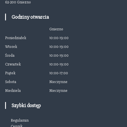
j
62-200 Gniezno
a
Godziny otwarcia
w
Gniezno
p
Poniedziałek
10:00-19:00
Wtorek
10:00-19:00
i
Środa
10:00-19:00
s
Czwartek
10:00-19:00
Piątek
10:00-17:00
u
Sobota
Nieczynne
Niedziela
Nieczynne
Szybki dostęp
Regulamin
Cennik