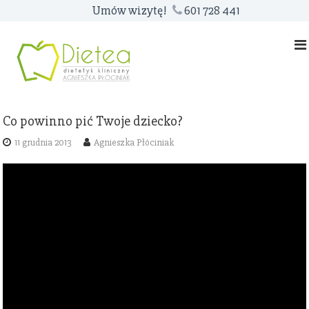
S
Umów wizytę!
601 728 441
k
i
p
t
o
c
Co powinno pić Twoje dziecko?
o
n
11 grudnia 2013
Agnieszka Płóciniak
t
e
n
t