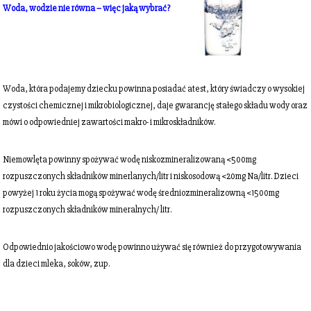
Woda, wodzie nie równa – więc jaką wybrać?
Woda, która podajemy dziecku powinna posiadać atest, który świadczy o wysokiej
czystości chemicznej i mikrobiologicznej, daje gwarancję stałego składu wody oraz
mówi o odpowiedniej zawartości makro- i mikroskładników.
Niemowlęta powinny spożywać wodę niskozmineralizowaną <500mg
rozpuszczonych składników minerlanych/litr i niskosodową <20mg Na/litr. Dzieci
powyżej 1 roku życia mogą spożywać wodę średniozmineralizowną <1500mg
rozpuszczonych składników mineralnych/ litr.
Odpowiednio jakościowo wodę powinno używać się również do przygotowywania
dla dzieci mleka, soków, zup.