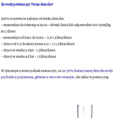
Ile wody powinno pić Twoje dziecko?
Jest to oczywiście zależne od wieku dziecka:
– niemowlęta do 6 miesiąca życia – 680ml/ dzień lub odpowiednio 100-190ml/kg
m.c./dzień
– niemowlęta od 6 m.ż. do 12 m.ż. – 0,8-1,2 litra/dzień
– dzieci od 1 r.ż do ukończenia 2 r.ż – 1,1-1,2 litra/dzień
– dzieci w wieku 2-3 lat – 1,3 litra/dzień
– dzieci w wieku 4-8 lat – 1,6 litra/dzień
W tym miejscu warto jednak zaznaczyć, że
20-30% dostarczanej dziecku wody
pochodzi z pożywienia, głównie z owoców i warzyw
, ale także w postaci zup.