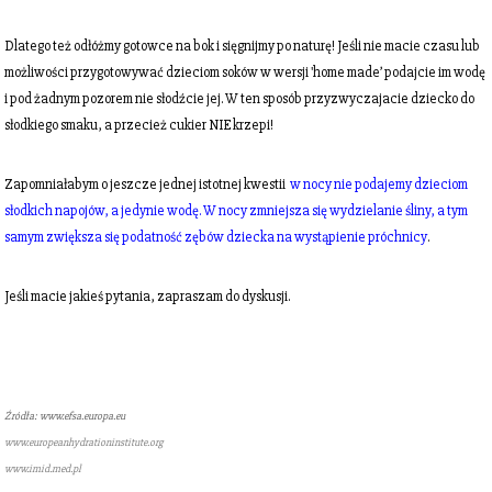
Dlatego też odłóżmy gotowce na bok i sięgnijmy po naturę! Jeśli nie macie czasu lub
możliwości przygotowywać dzieciom soków w wersji 'home made’ podajcie im wodę
i pod żadnym pozorem nie słodźcie jej. W ten sposób przyzwyczajacie dziecko do
słodkiego smaku, a przecież cukier NIE krzepi!
Zapomniałabym o jeszcze jednej istotnej kwestii
w nocy nie podajemy dzieciom
słodkich napojów, a jedynie wodę. W nocy zmniejsza się wydzielanie śliny, a tym
samym zwiększa się podatność zębów dziecka na wystąpienie próchnicy
.
Jeśli macie jakieś pytania, zapraszam do dyskusji.
Źródła: www.efsa.europa.eu
www.europeanhydrationinstitute.or
g
www.imid.med.pl