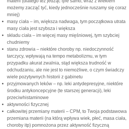
materii (dlatego też jedząc tyle samo, wraz z wiekiem
możemy zacząć tyć, kiedy jednocześnie ruszamy się coraz
mniej)
masy ciała – im, większa nadwaga, tym początkowa utrata
masy ciała jest szybsza i większa
składu ciała – im więcej masy mięśniowej, tym szybciej
chudniemy
stanu zdrowia – niektóre choroby np. niedoczynność
tarczycy, wpływają na tempo metabolizmu, w tym
przypadku akurat zwalnia, stąd większa trudność w
odchudzaniu, ale nie jest to niemożliwe, o czym świadczy
wiele pozytywnych historii z gabinetu
przyjmowanych leków – np. leki antydepresyjne, niektóre
środku antykoncepcyjne (te starszej generacji), leki
przeciwhistaminowe
aktywności fizycznej
całkowitej przemiany materii – CPM, to Twoja podstawowa
przemiana materii (na którą wpływa wiek, płeć, masa ciała,
choroby itp) pomnożona przez aktywność fizyczną