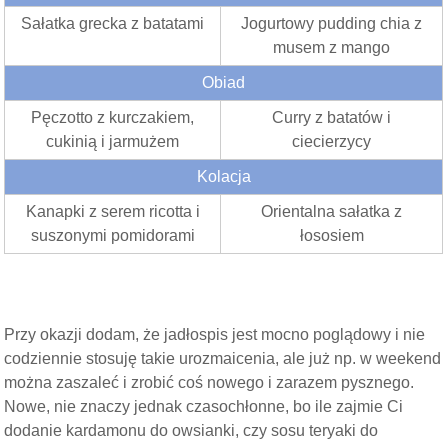
Sałatka grecka z batatami
Jogurtowy pudding chia z
musem z mango
Obiad
Pęczotto z kurczakiem,
Curry z batatów i
cukinią i jarmużem
ciecierzycy
Kolacja
Kanapki z serem ricotta i
Orientalna sałatka z
suszonymi pomidorami
łososiem
Przy okazji dodam, że jadłospis jest mocno poglądowy i nie
codziennie stosuję takie urozmaicenia, ale już np. w weekend
można zaszaleć i zrobić coś nowego i zarazem pysznego.
Nowe, nie znaczy jednak czasochłonne, bo ile zajmie Ci
dodanie kardamonu do owsianki, czy sosu teryaki do