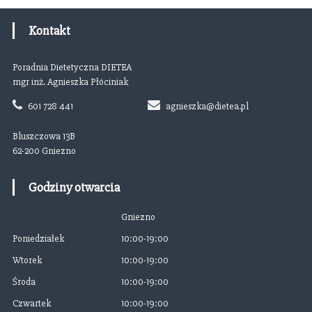
w
Kontakt
i
Poradnia Dietetyczna DIETEA
g
mgr inż. Agnieszka Płóciniak
a
601 728 441
agnieszka@dietea.pl
c
Bluszczowa 13B
62-200 Gniezno
j
Godziny otwarcia
a
Gniezno
w
Poniedziałek
10:00-19:00
p
Wtorek
10:00-19:00
Środa
10:00-19:00
i
Czwartek
10:00-19:00