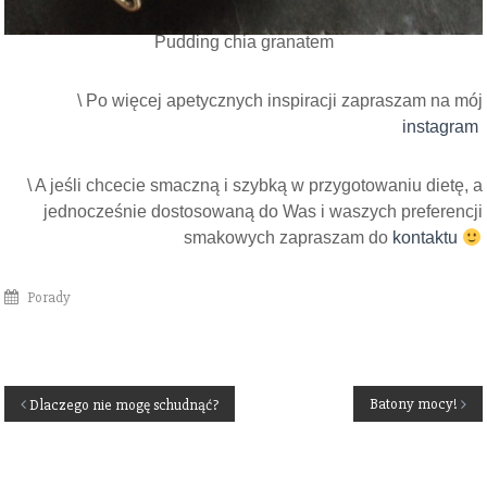
Pudding chia granatem
\ Po więcej apetycznych inspiracji zapraszam na mój
instagram
\ A jeśli chcecie smaczną i szybką w przygotowaniu dietę, a
jednocześnie dostosowaną do Was i waszych preferencji
smakowych zapraszam do
kontaktu
Porady
N
Batony mocy!
Dlaczego nie mogę schudnąć?
a