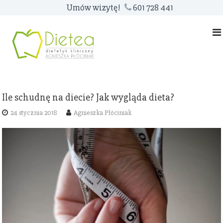
S
Umów wizytę!
601 728 441
k
i
p
t
o
c
o
Ile schudnę na diecie? Jak wygląda dieta?
n
t
24 stycznia 2018
Agnieszka Płóciniak
e
n
t