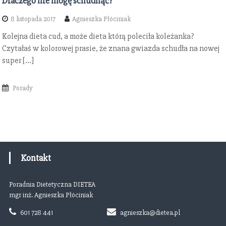
Dlaczego nie mogę schudnąć?
8 listopada 2017
Agnieszka Płóciniak
Kolejna dieta cud, a może dieta którą poleciła koleżanka?
Czytałaś w kolorowej prasie, że znana gwiazda schudła na nowej
super […]
Porady
Kontakt
Poradnia Dietetyczna DIETEA
mgr inż. Agnieszka Płóciniak
601 728 441
agnieszka@dietea.pl