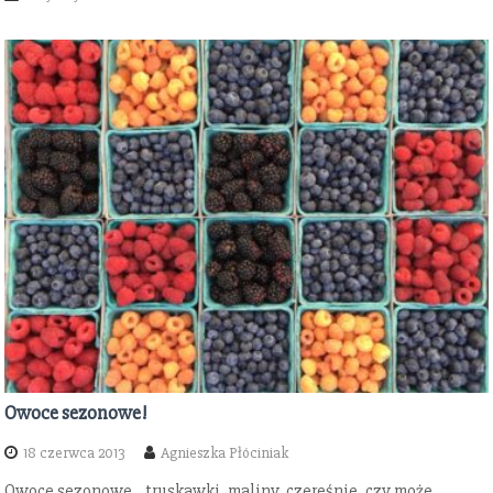
Owoce sezonowe!
18 czerwca 2013
Agnieszka Płóciniak
Owoce sezonowe…truskawki, maliny, czereśnie, czy może