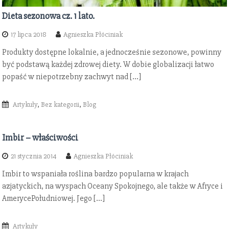
Dieta sezonowa cz. 1 lato.
17 lipca 2018
Agnieszka Płóciniak
Produkty dostępne lokalnie, a jednocześnie sezonowe, powinny
być podstawą każdej zdrowej diety. W dobie globalizacji łatwo
popaść w niepotrzebny zachwyt nad […]
Artykuły
,
Bez kategorii
,
Blog
Imbir – właściwości
21 stycznia 2014
Agnieszka Płóciniak
Imbir to wspaniała roślina bardzo popularna w krajach
azjatyckich, na wyspach Oceany Spokojnego, ale także w Afryce i
AmerycePołudniowej. Jego […]
Artykuły