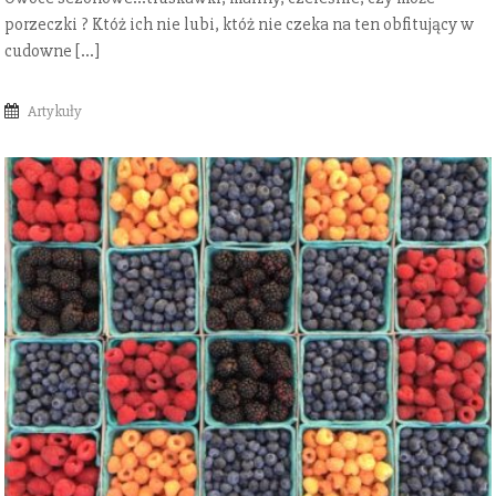
porzeczki ? Któż ich nie lubi, któż nie czeka na ten obfitujący w
cudowne […]
Artykuły